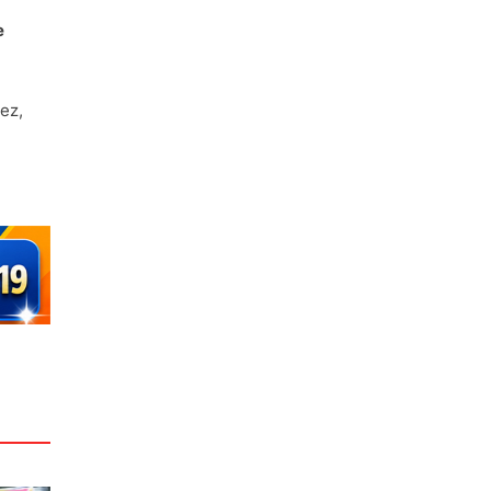
e
ez,