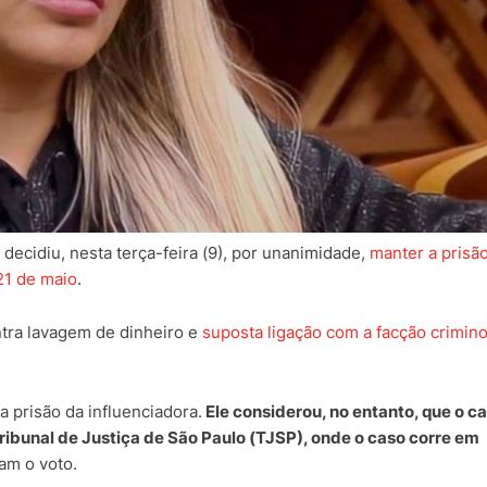
decidiu, nesta terça-feira (9), por unanimidade,
manter a prisã
21 de maio
.
tra lavagem de dinheiro e
suposta ligação com a facção crimin
a prisão da influenciadora.
Ele considerou, no entanto, que o ca
ribunal de Justiça de São Paulo (TJSP), onde o caso corre em
am o voto.