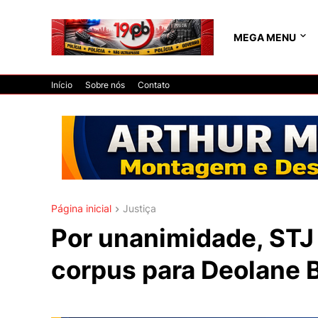
MEGA MENU
Início
Sobre nós
Contato
Página inicial
Justiça
Por unanimidade, STJ
corpus para Deolane 