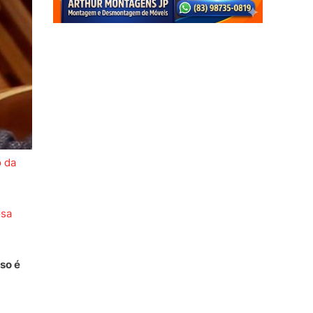
o da
osa
so é