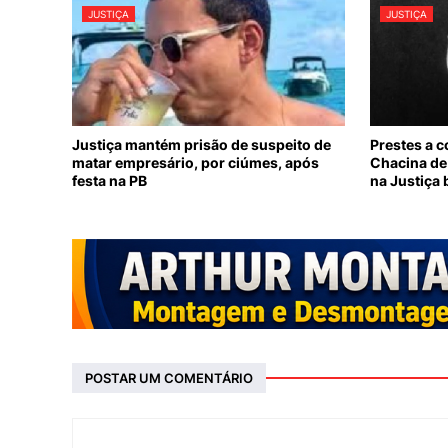
JUSTIÇA
JUSTIÇA
Justiça mantém prisão de suspeito de
Prestes a c
matar empresário, por ciúmes, após
Chacina de
festa na PB
na Justiça 
POSTAR UM COMENTÁRIO