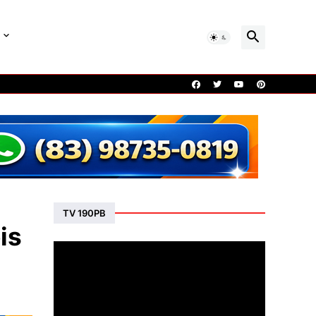
TV 190PB
is