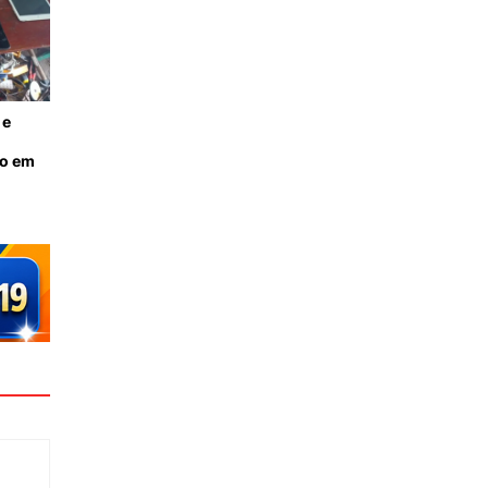
 e
ão em