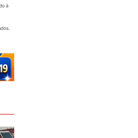
do à
ados.