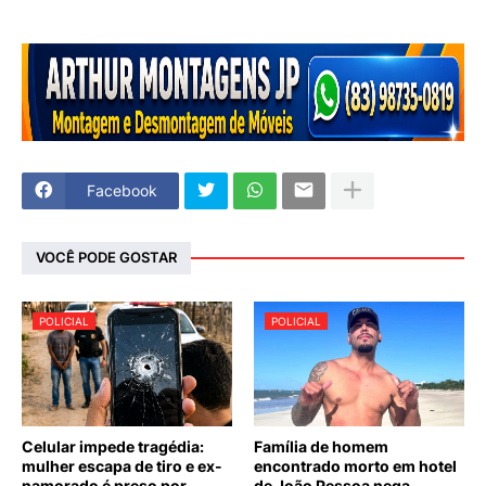
Facebook
VOCÊ PODE GOSTAR
POLICIAL
POLICIAL
Celular impede tragédia:
Família de homem
mulher escapa de tiro e ex-
encontrado morto em hotel
namorado é preso por
de João Pessoa nega