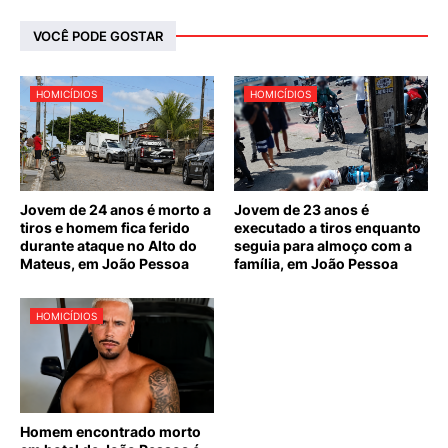
VOCÊ PODE GOSTAR
HOMICÍDIOS
HOMICÍDIOS
Jovem de 24 anos é morto a
Jovem de 23 anos é
tiros e homem fica ferido
executado a tiros enquanto
durante ataque no Alto do
seguia para almoço com a
Mateus, em João Pessoa
família, em João Pessoa
HOMICÍDIOS
Homem encontrado morto